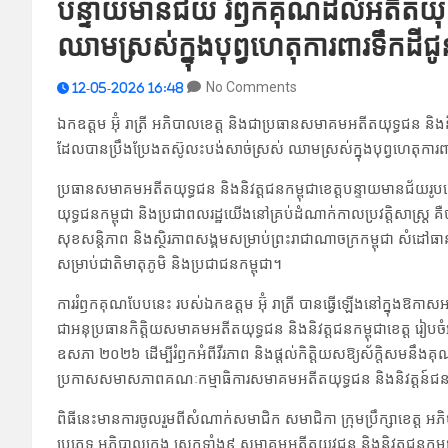
បន្ទាយមានជ័យ រំឭក​គុណ​ដល់​អតីតយុទ
ឈាម​ស្រស់​ក្នុង​បុព្វហេតុ​ការពារ​ទឹកដី​ជូ
No Comments
12-05-2026 16:48
ឯកឧត្តម អ៊ុំ រាត្រី អភិបាលខេត្ត និង​ជា​ប្រធាន​សមាគម​អតីតយុទ្ធជន និង​ន
ដែល​បាន​ប្រឹងប្រែង​តស៊ូ​លះបង់​សាច់​ស្រស់ ឈាម​ស្រស់​ក្នុង​បុព្វហេតុ​ការពារ​
​ប្រធាន​សមាគម​អតីតយុទ្ធជន និង​និវត្ត​ជនកម្ពុជា​ខេត្ត​បន្ទាយមានជ័យ​រូបន
យុទ្ធជន​កម្ពុជា និង​ប្រជាពលរដ្ឋ​យើង​នៅ​គ្រប់​ដំណាក់កាល​ប្រវត្តិសាស្ដ្រ គ
សុខសន្តិភាព និង​ស្ថិរភាព​សង្គម​សម្រាប់​ព្រះរាជាណាចក្រ​កម្ពុជា សំដៅ​ធានា​
សម្រាប់​ជាតិ​មាតុភូមិ និង​ប្រជាជន​កម្ពុជា​។​
​ការ​រំឭក​គុណ​បែបនេះ របស់​ឯកឧត្តម អ៊ុំ រាត្រី បាន​ធ្វើឡើង​នៅក្នុង​ឱកាស​អញ្
ជា​អនុប្រធាន​កិត្តិយស​មាគ​ម​អតីតយុទ្ធជន និង​និវត្ត​ជនកម្ពុជា​ខេត្ត រៀប
ឧសភា ២០២៦ ដើម្បី​រំឭក​អំពី​វីរភាព និង​ផ្តល់​កិត្តិយស​ឱ្យ​ស័ក្តិសម​នឹង​គ
ប្រកាស​សមាសភាព​គណៈកម្មាធិកា​រ​សមាគម​អតីតយុទ្ធជន និង​និវត្តន៍​ជនកម្ព
​ពិធី​នេះ​មាន​ការចូលរួម​ពី​សំណាក់​សមាជិក សមាជិកា ក្រុមប្រឹក្សា​ខេត្ត អភិ
ប្រភេទ អភិបាលក្រុង ស្រុក​ទាំង​៩ សមាគម​អតីត​យុវជន និង​និវត្ត​ជនកម្ពុជា