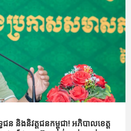
ន និង​និវត្ត​ជនកម្ពុជា​! អភិបាល​ខេត្ត​