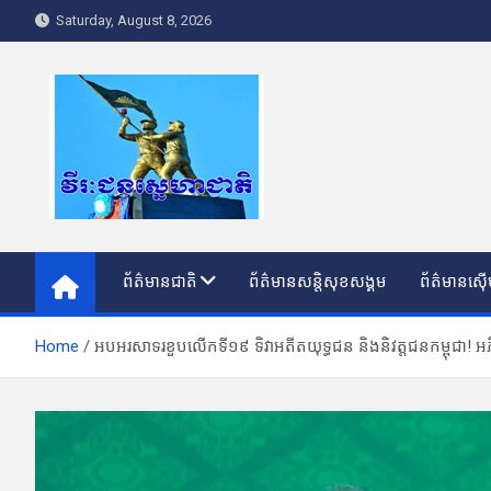
Skip
Saturday, August 8, 2026
to
content
VCS
ព័ត៌មានជាតិ
ព័ត៌មានសន្តិសុខសង្គម
ព័ត៌មានស៊ើ
Home
​អបអរសាទរ​ខួប​លើក​ទី​១៩ ទិវា​អតីតយុទ្ធជន និង​និវត្ត​ជនកម្ពុជា​! 