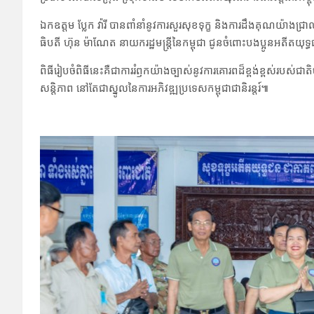
​ឯកឧត្តម ប្លែក វ៉ា​រី បាន​ពាំនាំ​នូវ​ការសួរសុខទុក្ខ និង​ការដឹងគុណ​យ៉ាង
ធិបតី ហ៊ុន ម៉ា​ណែ​ត នាយករដ្ឋមន្ត្រី​នៃ​កម្ពុជា ជូន​ចំពោះ​បងប្អូន​អតីតយុទ្
​ពិធី​រៀប​ចំ​ពិធី​នេះ​គឺជា​ការ​រំឭក​យ៉ាង​ច្បាស់​នូវ​ការគោរព​ដ៏​ខ្ពង់ខ្ពស់​របស់​ជ
សន្តិភាព នៅតែ​ជា​ស្នូល​នៃ​ការអភិវឌ្ឍ​ប្រទេស​កម្ពុជា​ជា​និរន្តរ៍​៕