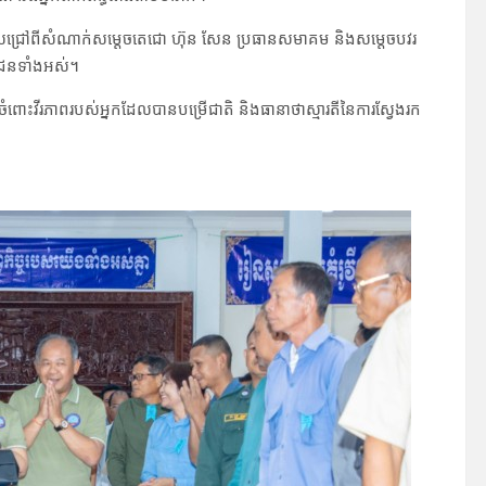
​ជ្រាលជ្រៅ​ពី​សំណាក់​សម្តេច​តេជោ ហ៊ុន សែន ប្រធាន​សមាគម និង​សម្តេច​បវរ​
ធជន​ទាំងអស់​។​
ាតិ​ចំពោះ​វីរភាព​របស់​អ្នក​ដែល​បាន​បម្រើ​ជាតិ និង​ធានា​ថា​ស្មារតី​នៃ​ការស្វែងរក​