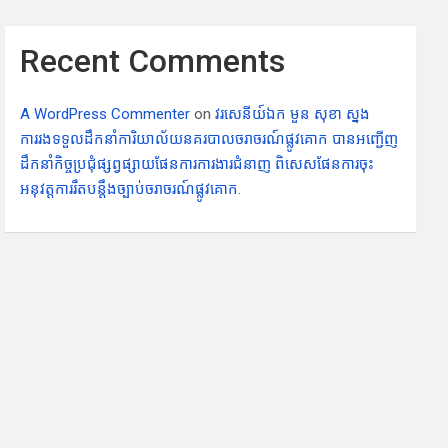
Recent Comments
A WordPress Commenter
on
វរសេនីយ៍ឯក មួន សុខា ស្នង
ការរងទទួលដឹកនាំការិយាល័យនគរបាលចរាចរណ៍ផ្លូវគោក បានអញ្ជើញ
ដឹកនាំកិច្ចប្រជុំផ្សព្វផ្សាយផែនការការងារជំនាញ ពិសេសផែនការចុះ
អនុវត្តការរឹតបន្តឹងច្បាប់ចរាចរណ៍ផ្លូវគោក.