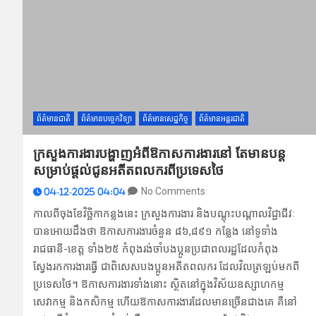
ព័ត៌មានជាតិ
ព័ត៌មានបច្ចេកវិទ្យា
ព័ត៌មានសេដ្ឋកិច្ច
ព័ត៌មានអន្តរជាតិ
ក្រសួងការងារបង្ហាញអំពីឱកាសការងារនៅ តែមានបន្ត
សម្រាប់ផ្តល់ជូនអតីតពលករពីប្រទេសថៃ
No Comments
04-12-2025 04:04
កាលពីចុងខែវិច្ឆិកាកន្លងនេះ ក្រសួងការងារ និងបណ្តុះបណ្តាលវិជ្ជាជីវៈ
បានអោយដឹងថា ឱកាសការងារចំនួន ៨៦,៨៩១ កន្លែង នៅទូទាំង
រាជធានី-ខេត្ត ទាំង២៥ កំពុងរង់ចាំបងប្អូនប្រជាពលរដ្ឋដែលកំពុង
ស្វែងរកការងារធ្វើ ជាពិសេសបងប្អូនអតីតពលករ ដែលវិលត្រឡប់មកពី
ប្រទេសថៃ។ ឱកាសការងារទាំងនោះ ស្ថិតនៅក្នុងវិស័យឧស្សាហកម្ម
សេវាកម្ម និងកសិកម្ម ហើយឱកាសការងារដែលមានច្រើនជាងគេ គឺនៅ