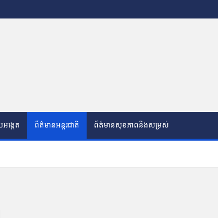
បអង្កេត
ព័ត៌មានអន្តរជាតិ
ព័ត៌មានសុខភាពនិងសម្រស់